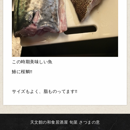
この時期美味しい魚
鰆に桜鯛‼️
サイズもよく、脂ものってます‼️
天文館の和食居酒屋 旬菜 さつまの意