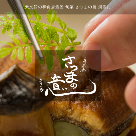
天文館の和食居酒屋 旬菜 さつまの意 燗酒に