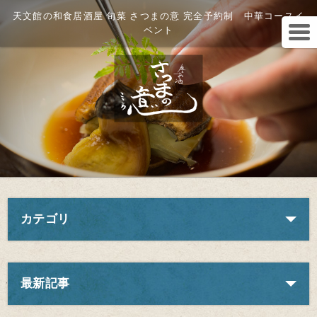
天文館の和食居酒屋 旬菜 さつまの意 完全予約制 中華コースイ
ベント
カテゴリ
最新記事